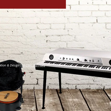
ation & Design :
Le Clan des Piafs