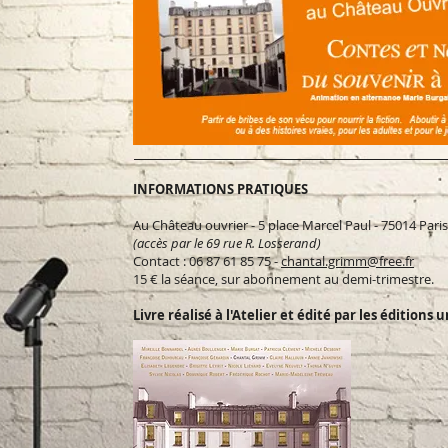
INFORMATIONS PRATIQUES
Au Château ouvrier - 5 place Marcel Paul - 75014 Pari
(accès par le 69 rue R. Losserand)
Contact : 06 87 61 85 75 -
chantal.grimm@free.fr
15 € la séance, sur abonnement au demi-trimestre.
Livre réalisé à l'Atelier et édité par les éditions u