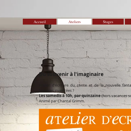
Accueil
Ateliers
Stages
Du souvenir à l'imaginaire
Atelier d'écriture du conte et de la nouvelle fan
histoires inventées ?
Les samedis à 10h, par quinzain
e
(hors vacances sc
A
nimé par Chantal Grimm.