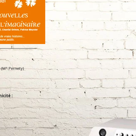
s (M° Pernety)
nicité :